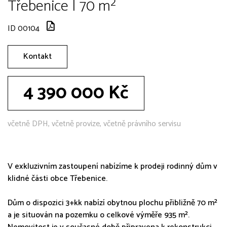
Třebenice | 70 m²
ID 00104
Kontakt
4 390 000 Kč
včetně DPH, včetně provize, včetně právního servisu
V exkluzivním zastoupení nabízíme k prodeji rodinný dům v
klidné části obce Třebenice.
Dům o dispozici 3+kk nabízí obytnou plochu přibližně 70 m²
a je situován na pozemku o celkové výměře 935 m².