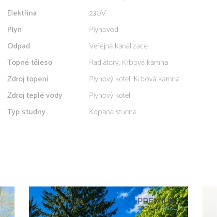
Elektřina
230V
Plyn
Plynovod
Odpad
Veřejná kanalizace
Topné těleso
Radiátory, Krbová kamna
Zdroj topení
Plynový kotel, Krbová kamna
Zdroj teplé vody
Plynový kotel
Typ studny
Kopaná studna