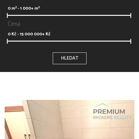
0
m² -
1 000+
m²
Cena
0
Kč -
15 000 000+
Kč
HLEDAT