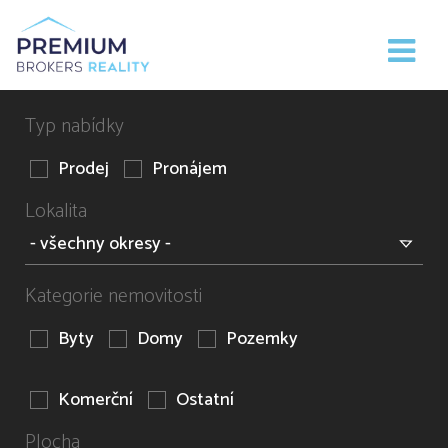
Typ nabídky
Prodej
Pronájem
Lokalita
Kategorie nemovitosti
Byty
Domy
Pozemky
Komerční
Ostatní
Plocha