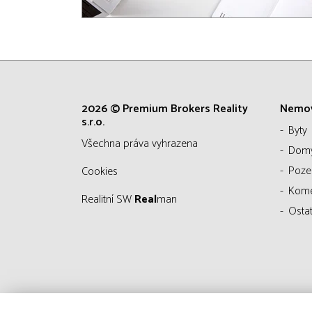
2026 © Premium Brokers Reality
Nemov
s.r.o.
Byty
všechna práva vyhrazena
Dom
Poz
Cookies
Kom
Realitní SW
Real
man
Ostat