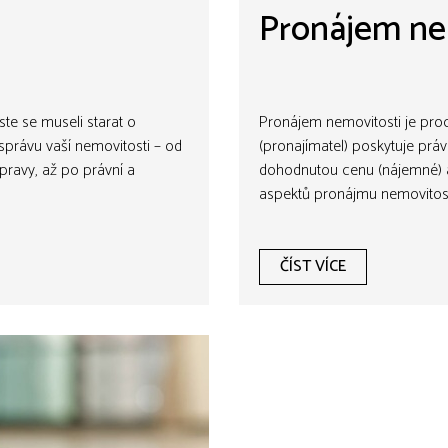
Pronájem ne
te se museli starat o
Pronájem nemovitosti je proce
právu vaší nemovitosti – od
(pronajímatel) poskytuje práv
pravy, až po právní a
dohodnutou cenu (nájemné) a 
aspektů pronájmu nemovitost
ČÍST VÍCE