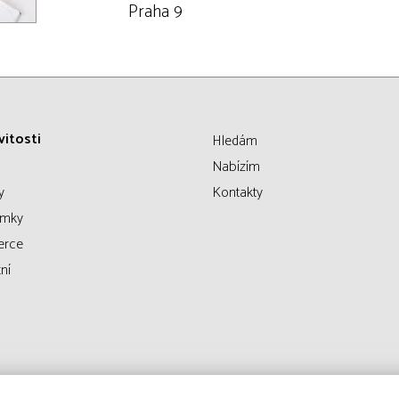
Praha 9
itosti
Hledám
Nabízím
y
Kontakty
emky
erce
ní