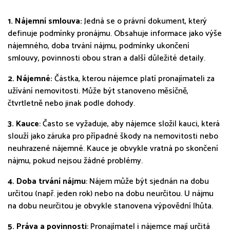
1. Nájemní smlouva:
Jedná se o právní dokument, který
definuje podmínky pronájmu. Obsahuje informace jako výše
nájemného, doba trvání nájmu, podmínky ukončení
smlouvy, povinnosti obou stran a další důležité detaily.
2. Nájemné:
Částka, kterou nájemce platí pronajímateli za
užívání nemovitosti. Může být stanoveno měsíčně,
čtvrtletně nebo jinak podle dohody.
3. Kauce
: Často se vyžaduje, aby nájemce složil kauci, která
slouží jako záruka pro případné škody na nemovitosti nebo
neuhrazené nájemné. Kauce je obvykle vratná po skončení
nájmu, pokud nejsou žádné problémy.
4. Doba trvání nájmu
: Nájem může být sjednán na dobu
určitou (např. jeden rok) nebo na dobu neurčitou. U nájmu
na dobu neurčitou je obvykle stanovena výpovědní lhůta.
5. Práva a povinnosti
: Pronajímatel i nájemce mají určitá