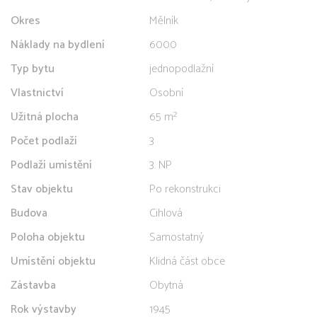
Okres
Mělník
Náklady na bydlení
6000
Typ bytu
jednopodlažní
Vlastnictví
Osobní
Užitná plocha
65 m²
Počet podlaží
3
Podlaží umístění
3. NP
Stav objektu
Po rekonstrukci
Budova
Cihlová
Poloha objektu
Samostatný
Umístění objektu
Klidná část obce
Zástavba
Obytná
Rok výstavby
1945