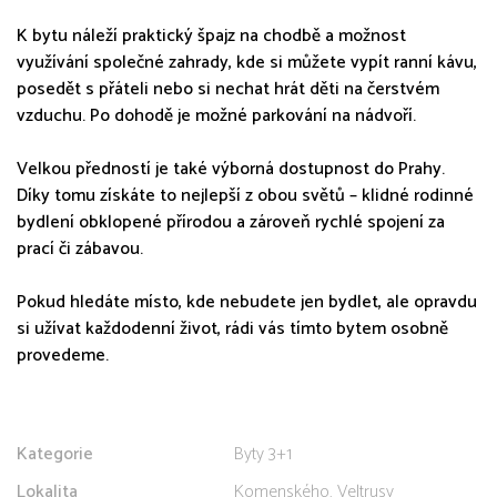
K bytu náleží praktický špajz na chodbě a možnost
využívání společné zahrady, kde si můžete vypít ranní kávu,
posedět s přáteli nebo si nechat hrát děti na čerstvém
vzduchu. Po dohodě je možné parkování na nádvoří.
Velkou předností je také výborná dostupnost do Prahy.
Díky tomu získáte to nejlepší z obou světů – klidné rodinné
bydlení obklopené přírodou a zároveň rychlé spojení za
prací či zábavou.
Pokud hledáte místo, kde nebudete jen bydlet, ale opravdu
si užívat každodenní život, rádi vás tímto bytem osobně
provedeme.
Kategorie
Byty 3+1
Lokalita
Komenského, Veltrusy