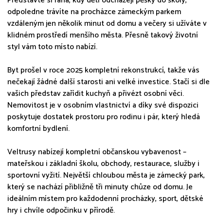
Představte si rána, kdy děti odcházejí pěšky do školy,
odpoledne trávíte na procházce zámeckým parkem
vzdáleným jen několik minut od domu a večery si užíváte v
klidném prostředí menšího města. Přesně takový životní
styl vám toto místo nabízí.
Byt prošel v roce 2025 kompletní rekonstrukcí, takže vás
nečekají žádné další starosti ani velké investice. Stačí si dle
vašich představ zařídit kuchyň a přivézt osobní věci.
Nemovitost je v osobním vlastnictví a díky své dispozici
poskytuje dostatek prostoru pro rodinu i pár, který hledá
komfortní bydlení.
Veltrusy nabízejí kompletní občanskou vybavenost –
mateřskou i základní školu, obchody, restaurace, služby i
sportovní vyžití. Největší chloubou města je zámecký park,
který se nachází přibližně tři minuty chůze od domu. Je
ideálním místem pro každodenní procházky, sport, dětské
hry i chvíle odpočinku v přírodě.