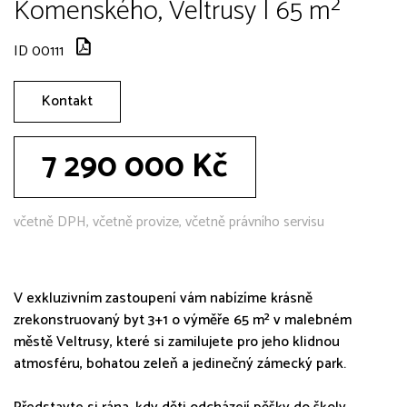
Komenského, Veltrusy | 65 m²
ID 00111
Kontakt
7 290 000 Kč
včetně DPH, včetně provize, včetně právního servisu
V exkluzivním zastoupení vám nabízíme krásně
zrekonstruovaný byt 3+1 o výměře 65 m² v malebném
městě Veltrusy, které si zamilujete pro jeho klidnou
atmosféru, bohatou zeleň a jedinečný zámecký park.