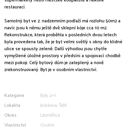
supermarkety nebo městské koupaliště a několik
restaurací.
Samotný byt ve 2. nadzemním podlaží má rozlohu 50m2 a
navíc jsou k němu ještě dvě sklepní kóje cca 10 m2.
Rekonstrukce, která proběhla v posledních dvou letech
byla provedena tak, že je byt velmi světlý s okny do klidné
ulice se spousty zeleně. Další výhodou jsou chytře
vymyšlené úložné prostory v předsíni a spojovací chodbě
mezi pokoji. Celý bytový dům je zateplený a nově
zrekonstruovaný. Byt je v osobním vlastnictví.
Kategorie
Byty 2+1
Lokalita
Jiráskova, Štětí
Okres
Litoměřice
Vlastnictví
Osobní