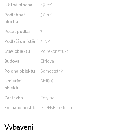
Užitná plocha
49 m²
Podlahová
50 m²
plocha
Počet podlaží
3
Podlaží umístění
2. NP
Stav objektu
Po rekonstrukci
Budova
Cihlová
Poloha objektu
Samostatný
Umístění
Sídliště
objektu
Zástavba
Obytná
En. náročnost b.
G (PENB nedodán)
Vybavení