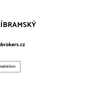
ŘÍBRAMSKÝ
brokers.cz
 makléřem