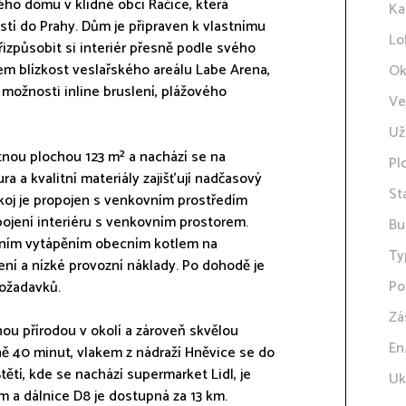
ho domu v klidné obci Račice, která
Ka
stí do Prahy. Dům je připraven k vlastnímu
Lo
izpůsobit si interiér přesně podle svého
em blízkost veslařského areálu Labe Arena,
Ok
 možnosti inline bruslení, plážového
Ve
Už
tnou plochou 123 m² a nachází se na
Pl
a a kvalitní materiály zajišťují nadčasový
St
koj je propojen s venkovním prostředím
pojení interiéru s venkovním prostorem.
Bu
lním vytápěním obecním kotlem na
Ty
ení a nízké provozní náklady. Po dohodě je
Po
požadavků.
Zá
snou přírodou v okolí a zároveň skvělou
En
ně 40 minut, vlakem z nádraží Hněvice se do
ětí, kde se nachází supermarket Lidl, je
Uk
 a dálnice D8 je dostupná za 13 km.