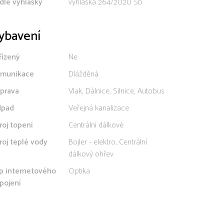
dle vyhlášky
vyhláška 264/2020 Sb
ybavení
řízený
Ne
munikace
Dlážděná
prava
Vlak, Dálnice, Silnice, Autobus
pad
Veřejná kanalizace
roj topení
Centrální dálkové
roj teplé vody
Bojler - elektro, Centrální
dálkový ohřev
p internetového
Optika
ipojení