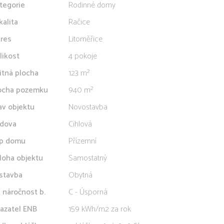
tegorie
Rodinné domy
kalita
Račice
res
Litoměřice
likost
4 pokoje
itná plocha
123 m²
ocha pozemku
940 m²
av objektu
Novostavba
dova
Cihlová
p domu
Přízemní
loha objektu
Samostatný
stavba
Obytná
. náročnost b.
C - Úsporná
azatel ENB
159 kWh/m2 za rok