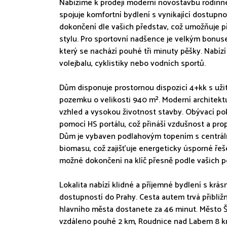
Nabízíme k prodeji moderní novostavbu rodinné
spojuje komfortní bydlení s vynikající dostupno
dokončení dle vašich představ, což umožňuje př
stylu. Pro sportovní nadšence je velkým bonus
který se nachází pouhé tři minuty pěšky. Nabízí
volejbalu, cyklistiky nebo vodních sportů.
Dům disponuje prostornou dispozicí 4+kk s uži
pozemku o velikosti 940 m². Moderní architektur
vzhled a vysokou životnost stavby. Obývací po
pomocí HS portálu, což přináší vzdušnost a pro
Dům je vybaven podlahovým topením s centrá
biomasu, což zajišťuje energeticky úsporné řeš
možné dokončení na klíč přesně podle vašich 
Lokalita nabízí klidné a příjemné bydlení s krá
dostupností do Prahy. Cesta autem trvá přibliž
hlavního města dostanete za 46 minut. Město Št
vzdáleno pouhé 2 km, Roudnice nad Labem 8 km