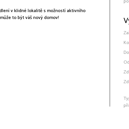
po
lení v klidné lokalitě s možností aktivního
, může to být váš nový domov!
V
Za
Ko
Do
Od
Zd
Zd
Ty
př