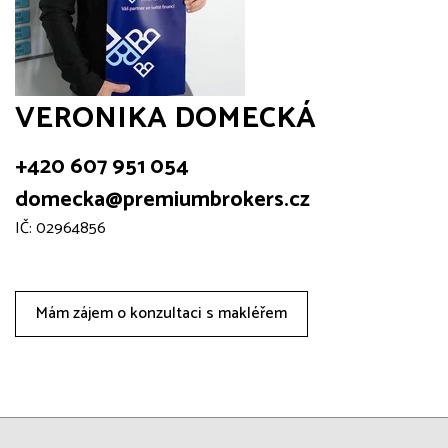
VERONIKA DOMECKÁ
+420 607 951 054
domecka@premiumbrokers.cz
IČ: 02964856
Mám zájem o konzultaci s makléřem