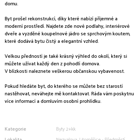
domu.
Byt prošel rekonstrukcí, díky které nabízí příjemné a
moderní prostředí. Najdete zde nové podlahy, interiérové
dveře a vyzděné koupelnové jádro se sprchovým koutem,
které dodává bytu čistý a elegantní vzhled.
Velkou předností je také krásný výhled do okolí, který si
můžete užívat každý den z pohodlí domova.
V blízkosti naleznete veškerou občanskou vybavenost.
Pokud hledáte byt, do kterého se můžete bez starostí
nastěhovat, neváhejte mě kontaktovat. Ráda vám poskytnu
více informací a domluvím osobní prohlídku.
Kategorie
Byty 2+kk
Lokalita
Nezvalova, Litoměřice - Předměstí