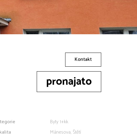
Kontakt
pronajato
tegorie
Byty 1+kk
kalita
Mánesova, Štětí