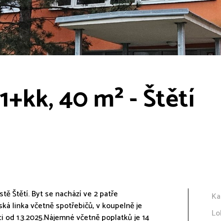
+kk, 40 m² - Štětí
ě Štětí. Byt se nachází ve 2 patře
Ka
ká linka včetně spotřebičů, v koupelně je
Lo
ci od 1.3.2025.Nájemné včetně poplatků je 14