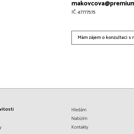
makovcova@premium
IČ: 47777575
Mám zájem o konzultaci s
itosti
Hledám
Nabízím
y
Kontakty