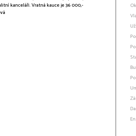
alitní kanceláři. Vratná kauce je 36 000,-
Ok
ová
Vl
Už
Po
Po
St
Bu
Po
Um
Zá
Da
En