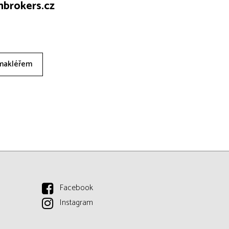
brokers.cz
 makléřem
Facebook
Instagram