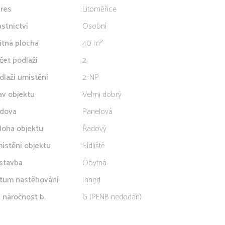
res
Litoměřice
astnictví
Osobní
itná plocha
40 m²
čet podlaží
2
dlaží umístění
2. NP
av objektu
Velmi dobrý
dova
Panelová
loha objektu
Řadový
ístění objektu
Sídliště
stavba
Obytná
tum nastěhování
Ihned
. náročnost b.
G (PENB nedodán)