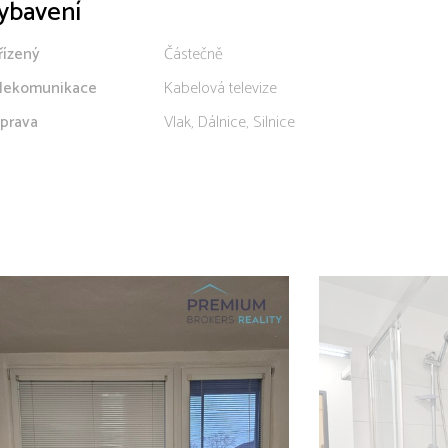
ybavení
řízený
Částečně
lekomunikace
Kabelová televize
prava
Vlak, Dálnice, Silnice