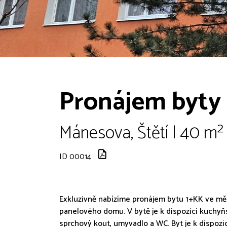
Pronájem byty 1
Mánesova, Štětí | 40 m²
ID 00014
Exkluzivně nabízíme pronájem bytu 1+KK ve měst
panelového domu. V bytě je k dispozici kuchyňs
sprchový kout, umyvadlo a WC. Byt je k dispozi